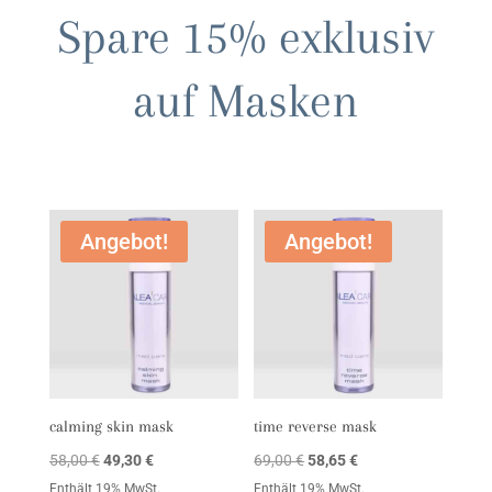
Spare 15% exklusiv
auf Masken
Angebot!
Angebot!
calming skin mask
time reverse mask
Ursprünglicher
Aktueller
Ursprünglicher
Aktueller
58,00
€
49,30
€
69,00
€
58,65
€
Preis
Preis
Preis
Preis
Enthält 19% MwSt.
Enthält 19% MwSt.