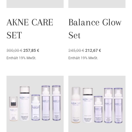
AKNE CARE
Balance Glow
SET
Set
Ursprünglicher
Aktueller
Ursprünglicher
Aktueller
300,00
€
257,85
€
245,00
€
212,67
€
Preis
Preis
Preis
Preis
Enthält 19% MwSt.
Enthält 19% MwSt.
war:
ist:
war:
ist:
300,00 €
257,85 €.
245,00 €
212,67 €.