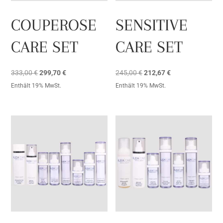
COUPEROSE
SENSITIVE
CARE SET
CARE SET
Ursprünglicher
Aktueller
Ursprünglicher
Aktueller
333,00
€
299,70
€
245,00
€
212,67
€
Preis
Preis
Preis
Preis
Enthält 19% MwSt.
Enthält 19% MwSt.
war:
ist:
war:
ist:
333,00 €
299,70 €.
245,00 €
212,67 €.