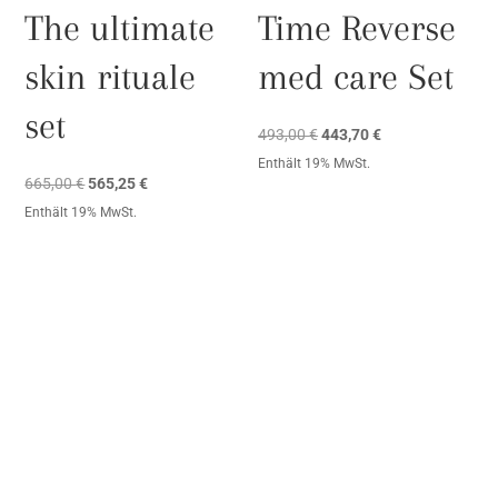
The ultimate
Time Reverse
skin rituale
med care Set
set
Ursprünglicher
Aktueller
493,00
€
443,70
€
Preis
Preis
Enthält 19% MwSt.
Ursprünglicher
Aktueller
665,00
€
565,25
€
war:
ist:
Preis
Preis
Enthält 19% MwSt.
493,00 €
443,70 €.
war:
ist:
665,00 €
565,25 €.