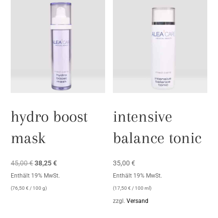
hydro boost
intensive
mask
balance tonic
Ursprünglicher
Aktueller
45,00
€
38,25
€
35,00
€
Preis
Preis
Enthält 19% MwSt.
Enthält 19% MwSt.
war:
ist:
(
76,50
€
/ 100 g)
(
17,50
€
/ 100 ml)
45,00 €
38,25 €.
zzgl.
Versand