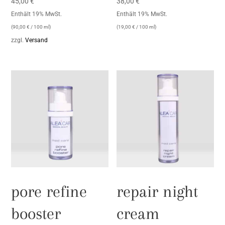
45,00
€
38,00
€
Enthält 19% MwSt.
Enthält 19% MwSt.
(
90,00
€
/ 100 ml)
(
19,00
€
/ 100 ml)
zzgl.
Versand
pore refine
repair night
booster
cream