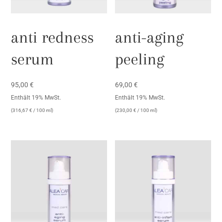
anti redness
anti-aging
serum
peeling
95,00
€
69,00
€
Enthält 19% MwSt.
Enthält 19% MwSt.
(
316,67
€
/ 100 ml)
(
230,00
€
/ 100 ml)