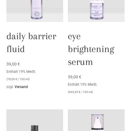
daily barrier
eye
fluid
brightening
serum
39,00
€
Enthält 19% MwSt.
59,00
€
(
78,00
€
/ 100 ml)
Enthält 19% MwSt.
zzgl.
Versand
(
393,33
€
/ 100 ml)