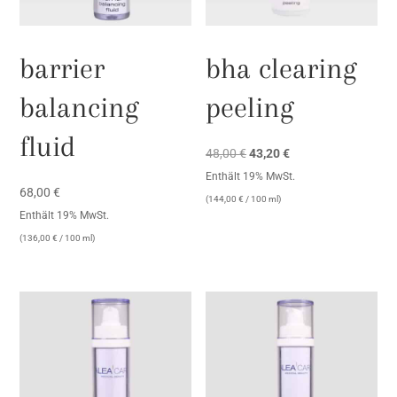
barrier
bha clearing
balancing
peeling
fluid
Ursprünglicher
Aktueller
48,00
€
43,20
€
Preis
Preis
Enthält 19% MwSt.
68,00
€
war:
ist:
(
144,00
€
/ 100 ml)
Enthält 19% MwSt.
48,00 €
43,20 €.
(
136,00
€
/ 100 ml)