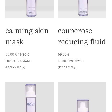
calming skin
couperose
mask
reducing fluid
Ursprünglicher
Aktueller
58,00
€
49,30
€
69,00
€
Preis
Preis
Enthält 19% MwSt.
Enthält 19% MwSt.
war:
ist:
(
98,60
€
/ 100 ml)
(
47,26
€
/ 100 g)
58,00 €
49,30 €.