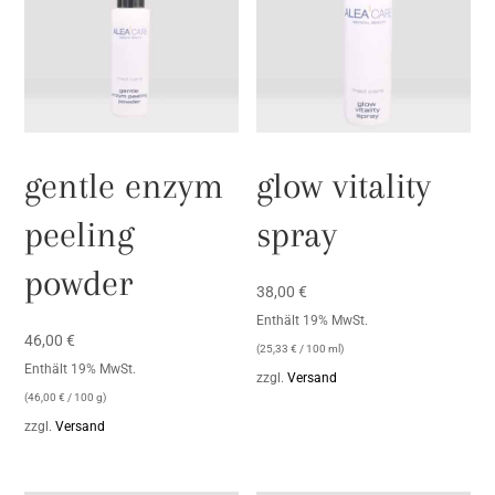
gentle enzym
glow vitality
peeling
spray
powder
38,00
€
Enthält 19% MwSt.
46,00
€
(
25,33
€
/ 100 ml)
Enthält 19% MwSt.
zzgl.
Versand
(
46,00
€
/ 100 g)
zzgl.
Versand