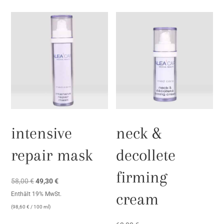
intensive
neck &
repair mask
decollete
firming
Ursprünglicher
Aktueller
58,00
€
49,30
€
Preis
Preis
cream
Enthält 19% MwSt.
war:
ist:
(
98,60
€
/ 100 ml)
58,00 €
49,30 €.