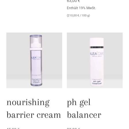
63,00
€
Enthält 19% MwSt.
(
210,00
€
/ 100 g)
nourishing
ph gel
barrier cream
balancer