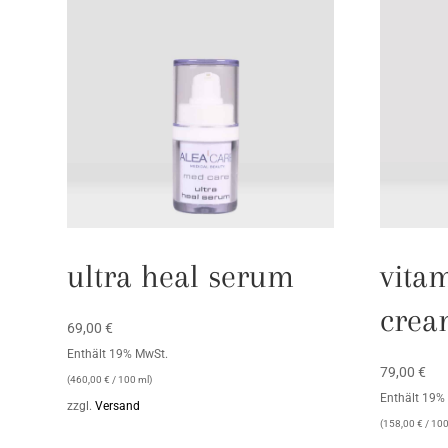
ultra heal serum
vita
crea
69,00
€
Enthält 19% MwSt.
79,00
€
(
460,00
€
/ 100 ml)
Enthält 19%
zzgl.
Versand
(
158,00
€
/ 100