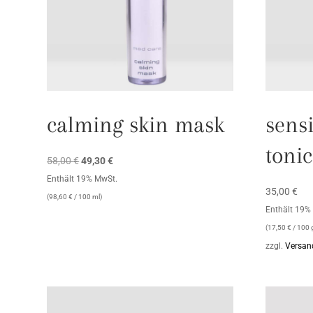
calming skin mask
sensi
tonic
Ursprünglicher
Aktueller
58,00
€
49,30
€
Preis
Preis
Enthält 19% MwSt.
35,00
€
war:
ist:
(
98,60
€
/ 100 ml)
Enthält 19%
58,00 €
49,30 €.
(
17,50
€
/ 100 
zzgl.
Versan