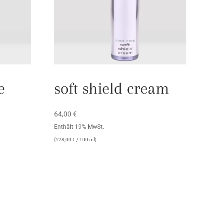
e
soft shield cream
64,00
€
Enthält 19% MwSt.
(
128,00
€
/ 100 ml)