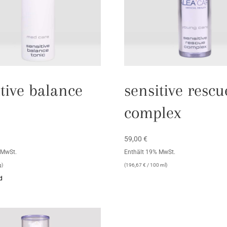
tive balance
sensitive rescu
complex
59,00
€
 MwSt.
Enthält 19% MwSt.
g)
(
196,67
€
/ 100 ml)
d