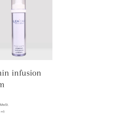
min infusion
m
 MwSt.
 ml)